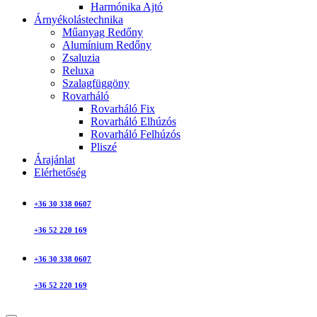
Harmónika Ajtó
Árnyékolástechnika
Műanyag Redőny
Alumínium Redőny
Zsaluzia
Reluxa
Szalagfüggöny
Rovarháló
Rovarháló Fix
Rovarháló Elhúzós
Rovarháló Felhúzós
Pliszé
Árajánlat
Elérhetőség
+36 30 338 0607
+36 52 220 169
+36 30 338 0607
+36 52 220 169