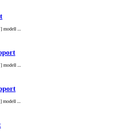
t
 modell ...
port
 modell ...
oport
 modell ...
t