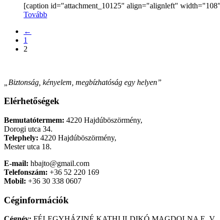
[caption id="attachment_10125" align="alignleft" width="108"]
Tovább
←
1
2
„Biztonság, kényelem, megbízhatóság egy helyen”
Elérhetőségek
Bemutatótermem:
4220 Hajdúböszörmény,
Dorogi utca 34.
Telephely:
4220 Hajdúböszörmény,
Mester utca 18.
E-mail:
hbajto@gmail.com
Telefonszám:
+36 52 220 169
Mobil:
+36 30 338 0607
Céginformációk
Cégnév:
FÉLEGYHÁZINÉ KATHI ILDIKÓ MAGDOLNA E. V.