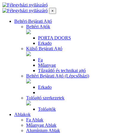
×
Beltéri-Bejárati Ajtó
Beltéri Ajtók
PORTA DOORS
Erkado
Külső Bejárati Ajtó
Fa
Műanyag
Tűzgátló és technikai ajtó
Beltéri Bejárati Ajtó (Lépcsőházi)
Erkado
Tolóajtó szerkezetek
Tolóajtók
Ablakok
Fa Ablak
Műanyag Ablak
Alumínium Ablak