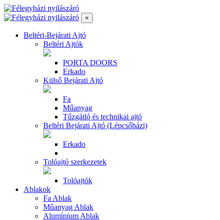
×
Beltéri-Bejárati Ajtó
Beltéri Ajtók
PORTA DOORS
Erkado
Külső Bejárati Ajtó
Fa
Műanyag
Tűzgátló és technikai ajtó
Beltéri Bejárati Ajtó (Lépcsőházi)
Erkado
Tolóajtó szerkezetek
Tolóajtók
Ablakok
Fa Ablak
Műanyag Ablak
Alumínium Ablak