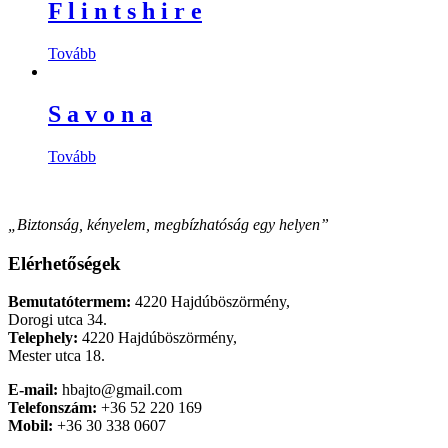
F l i n t s h i r e
Tovább
S a v o n a
Tovább
„Biztonság, kényelem, megbízhatóság egy helyen”
Elérhetőségek
Bemutatótermem:
4220 Hajdúböszörmény,
Dorogi utca 34.
Telephely:
4220 Hajdúböszörmény,
Mester utca 18.
E-mail:
hbajto@gmail.com
Telefonszám:
+36 52 220 169
Mobil:
+36 30 338 0607