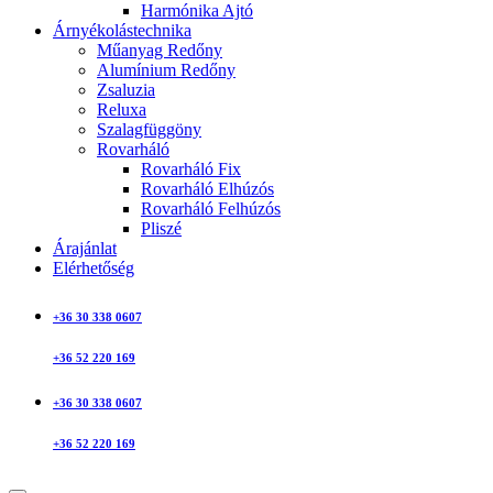
Harmónika Ajtó
Árnyékolástechnika
Műanyag Redőny
Alumínium Redőny
Zsaluzia
Reluxa
Szalagfüggöny
Rovarháló
Rovarháló Fix
Rovarháló Elhúzós
Rovarháló Felhúzós
Pliszé
Árajánlat
Elérhetőség
+36 30 338 0607
+36 52 220 169
+36 30 338 0607
+36 52 220 169