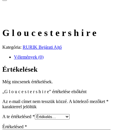
G l o u c e s t e r s h i r e
Kategória:
RURIK Bejárati Ajtó
Vélemények (0)
Értékelések
Még nincsenek értékelések.
„G l o u c e s t e r s h i r e” értékelése elsőként
Az e-mail címet nem tesszük közzé.
A kötelező mezőket
*
karakterrel jelöltük
A te értékelésed
*
Értékelésed
*