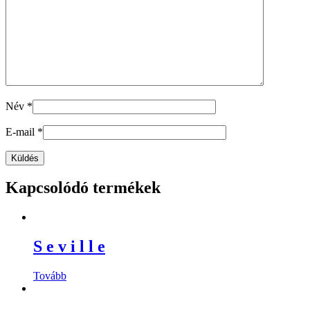
Név
*
E-mail
*
Kapcsolódó termékek
S e v i l l e
Tovább