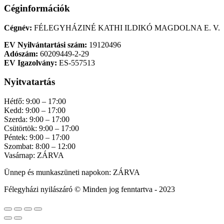
Céginformációk
Cégnév:
FÉLEGYHÁZINÉ KATHI ILDIKÓ MAGDOLNA E. V.
EV Nyilvántartási szám:
19120496
Adószám:
60209449-2-29
EV Igazolvány:
ES-557513
Nyitvatartás
Hétfő: 9:00 – 17:00
Kedd: 9:00 – 17:00
Szerda: 9:00 – 17:00
Csütörtök: 9:00 – 17:00
Péntek: 9:00 – 17:00
Szombat: 8:00 – 12:00
Vasárnap: ZÁRVA
Ünnep és munkaszüneti napokon: ZÁRVA
Félegyházi nyilászáró © Minden jog fenntartva - 2023