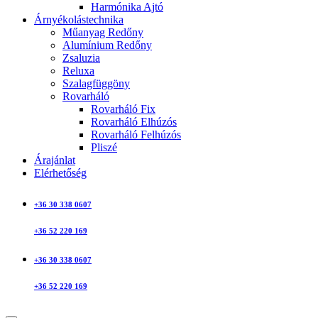
Harmónika Ajtó
Árnyékolástechnika
Műanyag Redőny
Alumínium Redőny
Zsaluzia
Reluxa
Szalagfüggöny
Rovarháló
Rovarháló Fix
Rovarháló Elhúzós
Rovarháló Felhúzós
Pliszé
Árajánlat
Elérhetőség
+36 30 338 0607
+36 52 220 169
+36 30 338 0607
+36 52 220 169