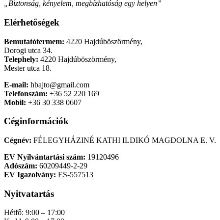
„Biztonság, kényelem, megbízhatóság egy helyen”
Elérhetőségek
Bemutatótermem:
4220 Hajdúböszörmény,
Dorogi utca 34.
Telephely:
4220 Hajdúböszörmény,
Mester utca 18.
E-mail:
hbajto@gmail.com
Telefonszám:
+36 52 220 169
Mobil:
+36 30 338 0607
Céginformációk
Cégnév:
FÉLEGYHÁZINÉ KATHI ILDIKÓ MAGDOLNA E. V.
EV Nyilvántartási szám:
19120496
Adószám:
60209449-2-29
EV Igazolvány:
ES-557513
Nyitvatartás
Hétfő: 9:00 – 17:00