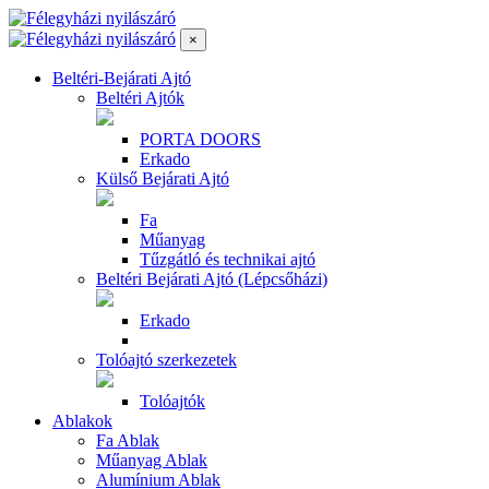
×
Beltéri-Bejárati Ajtó
Beltéri Ajtók
PORTA DOORS
Erkado
Külső Bejárati Ajtó
Fa
Műanyag
Tűzgátló és technikai ajtó
Beltéri Bejárati Ajtó (Lépcsőházi)
Erkado
Tolóajtó szerkezetek
Tolóajtók
Ablakok
Fa Ablak
Műanyag Ablak
Alumínium Ablak